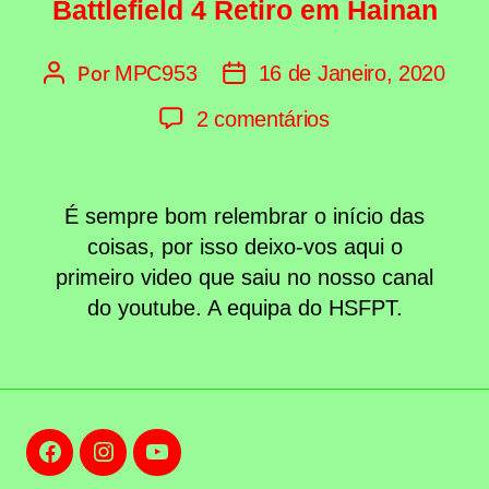
Battlefield 4 Retiro em Hainan
MPC953
16 de Janeiro, 2020
Por
Autor
Data
do
do
em
2 comentários
artigo
artigo
Primeiro
Video
É sempre bom relembrar o início das
do
coisas, por isso deixo-vos aqui o
Canal:
primeiro video que saiu no nosso canal
Battlefield
do youtube. A equipa do HSFPT.
4
Retiro
em
Hainan
Facebook
Instagram
Youtube