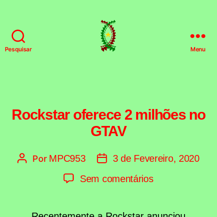
Pesquisar
Menu
HSFPT
Categorias
Rockstar oferece 2 milhões no
GTAV
MPC953
3 de Fevereiro, 2020
Por
Autor
Data
do
do
em
Sem comentários
artigo
artigo
Rockstar
oferece
Recentemente a Rockstar anunciou