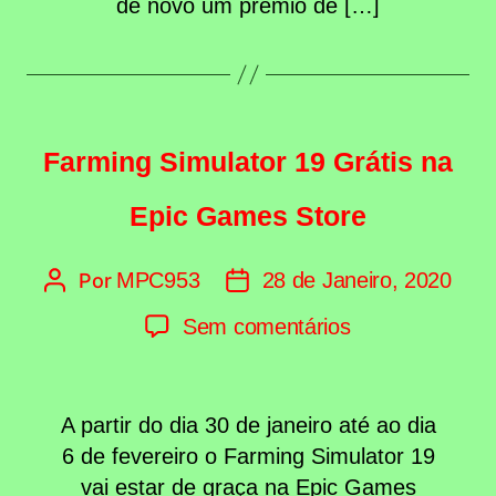
de novo um prémio de […]
Categorias
Farming Simulator 19 Grátis na
Epic Games Store
MPC953
28 de Janeiro, 2020
Por
Autor
Data
do
do
em
Sem comentários
artigo
artigo
Farming
Simulator
A partir do dia 30 de janeiro até ao dia
19
6 de fevereiro o Farming Simulator 19
Grátis
vai estar de graça na Epic Games
na