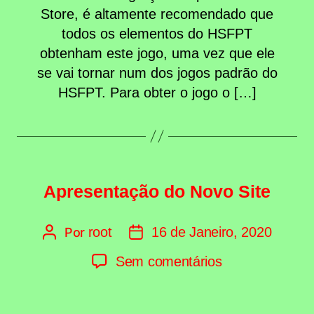
Store, é altamente recomendado que
Epic
todos os elementos do HSFPT
Games
obtenham este jogo, uma vez que ele
Store
se vai tornar num dos jogos padrão do
HSFPT. Para obter o jogo o […]
Categorias
Apresentação do Novo Site
root
16 de Janeiro, 2020
Por
Autor
Data
do
do
em
Sem comentários
artigo
artigo
Apresentação
do