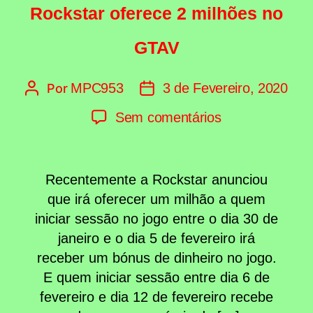
Categorias
Rockstar oferece 2 milhões no
GTAV
MPC953
3 de Fevereiro, 2020
Por
Autor
Data
do
do
em
Sem comentários
artigo
artigo
Rockstar
oferece
Recentemente a Rockstar anunciou
2
que irá oferecer um milhão a quem
milhões
iniciar sessão no jogo entre o dia 30 de
no
janeiro e o dia 5 de fevereiro irá
GTAV
receber um bónus de dinheiro no jogo.
E quem iniciar sessão entre dia 6 de
fevereiro e dia 12 de fevereiro recebe